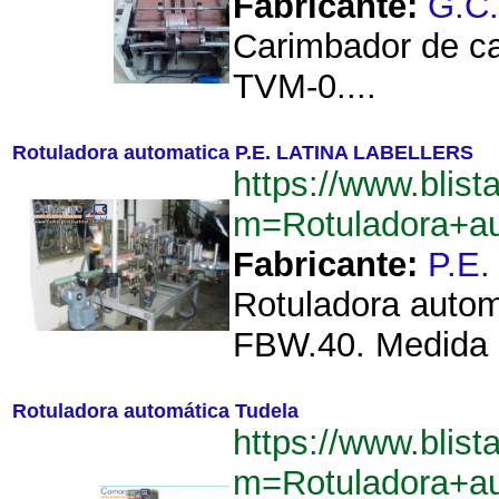
Fabricante:
G.C
Carimbador de c
TVM-0....
Rotuladora automatica P.E. LATINA LABELLERS
https://www.blist
m=Rotuladora+a
Fabricante:
P.E
Rotuladora auto
FBW.40. Medida d
Rotuladora automática Tudela
https://www.blist
m=Rotuladora+a