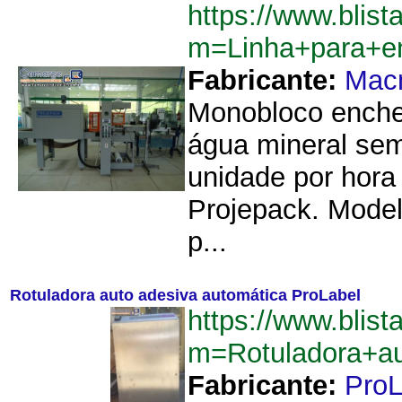
https://www.blist
m=Linha+para+e
Fabricante:
Mac
Monobloco enche
água mineral sem
unidade por hora
Projepack. Model
p...
Rotuladora auto adesiva automática ProLabel
https://www.blist
m=Rotuladora+au
Fabricante:
ProL