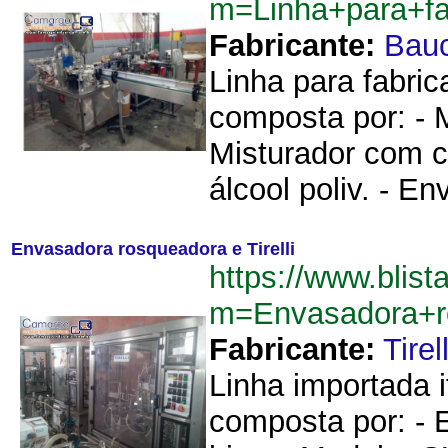
m=Linha+para+f
Fabricante:
Bau
Linha para fabric
composta por: - 
Misturador com c
álcool poliv. - E
Envasadora rosqueadora e Tirelli
https://www.blist
m=Envasadora+ro
Fabricante:
Tirell
Linha importada 
composta por: - 