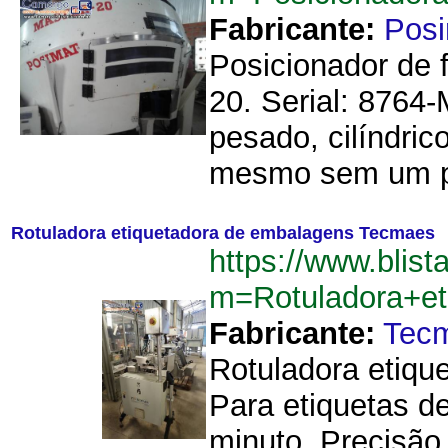
Fabricante:
Pos
Posicionador de 
20. Serial: 8764-
pesado, cilíndric
mesmo sem um pe
Rotuladora etiquetadora de embalagens Tecmaes
https://www.blist
m=Rotuladora+e
Fabricante:
Tec
Rotuladora etiqu
Para etiquetas d
minuto. Precisão