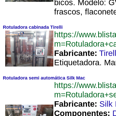
bicos. Modelo: 
frascos, flaconete
Rotuladora cabinada Tirelli
https://www.blist
m=Rotuladora+ca
Fabricante:
Tirell
Etiquetadora. Marc
Rotuladora semi automática Silk Mac
https://www.blist
m=Rotuladora+s
Fabricante:
Silk
Componentes: