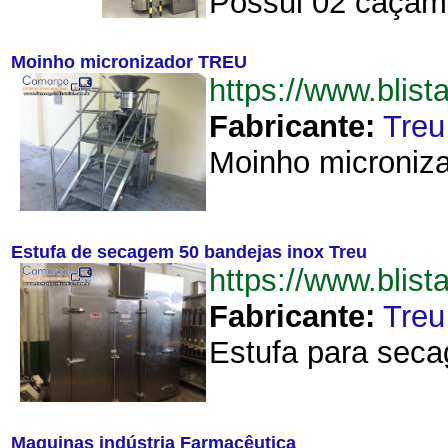
Possui 02 caçamb
Moinho micronizador TREU
https://www.bli
Fabricante:
Treu
Moinho microniza
Estufa de secagem 50 bandejas inox Treu
https://www.bli
Fabricante:
Treu
Estufa para seca
Maquinas indústria Farmacêutica