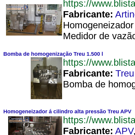
https://www.bli
Fabricante:
Arti
Homogeneizador F
Medidor de vazão
Bomba de homogenização Treu 1.500 l
https://www.bli
Fabricante:
Treu
Bomba de homoge
Homogeneizador á cilindro alta pressão Treu APV
https://www.bli
Fabricante:
APV