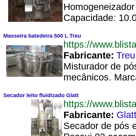
Homogeneizador d
Capacidade: 10.00
Masseira batedeira 500 L Treu
https://www.blis
Fabricante:
Treu
Misturador de pó
mecânicos. Marca:
Secador leito fluidizado Glatt
https://www.blis
Fabricante:
Glat
Secador de pós e 