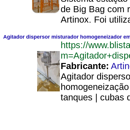
de Big Bag com r
Artinox. Foi util
Agitador dispersor misturador homogeneizador em 
https://www.blist
m=Agitador+disp
Fabricante:
Arti
Agitador disperso
homogeneização d
tanques | cubas d