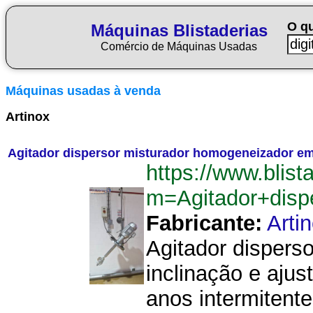
O q
Máquinas Blistaderias
Comércio de Máquinas Usadas
Máquinas usadas à venda
Artinox
Agitador dispersor misturador homogeneizador em
https://www.blist
m=Agitador+dis
Fabricante:
Arti
Agitador dispers
inclinação e aju
anos intermitent