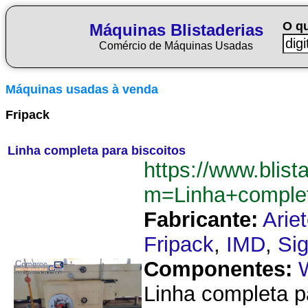
O q
Máquinas Blistaderias
Comércio de Máquinas Usadas
Máquinas usadas à venda
Fripack
Linha completa para biscoitos
https://www.blist
m=Linha+complet
Fabricante:
Arie
Fripack
,
IMD
,
Si
Componentes:
Linha completa p