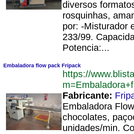
diversos formato
rosquinhas, aman
por: -Misturador
233/99. Capacida
Potencia:...
Embaladora flow pack Fripack
https://www.blist
m=Embaladora+f
Fabricante:
Frip
Embaladora Flowp
chocolates, paço
unidades/min. Co