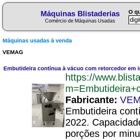
O q
Máquinas Blistaderias
Comércio de Máquinas Usadas
Máquinas usadas à venda
VEMAG
Embutideira contínua à vácuo com retorcedor em i
https://www.blist
m=Embutideira+
Fabricante:
VE
Embutideira cont
2022. Capacidade
porções por minut