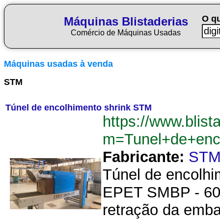
O q
Máquinas Blistaderias
Comércio de Máquinas Usadas
Máquinas usadas à venda
STM
Túnel de encolhimento shrink STM
https://www.blist
m=Tunel+de+enc
Fabricante:
ST
Túnel de encolhi
EPET SMBP - 600.
retração da emba