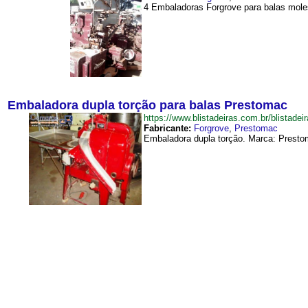
4 Embaladoras Forgrove para balas moles
Embaladora dupla torção para balas Prestomac
https://www.blistadeiras.com.br/blist
Fabricante:
Forgrove
,
Prestomac
Embaladora dupla torção. Marca: Prestom