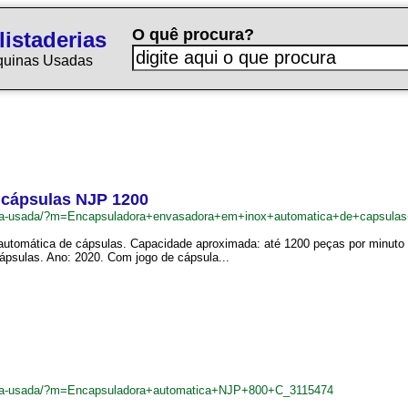
O quê procura?
istaderias
quinas Usadas
 cápsulas NJP 1200
tadeira-usada/?m=Encapsuladora+envasadora+em+inox+automatica+de+capsu
utomática de cápsulas. Capacidade aproximada: até 1200 peças por minuto |
ápsulas. Ano: 2020. Com jogo de cápsula...
adeira-usada/?m=Encapsuladora+automatica+NJP+800+C_3115474