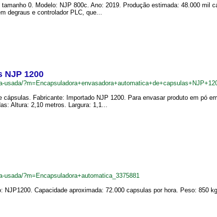
tamanho 0. Modelo: NJP 800c. Ano: 2019. Produção estimada: 48.000 mil cáp
m degraus e controlador PLC, que...
s NJP 1200
adeira-usada/?m=Encapsuladora+envasadora+automatica+de+capsulas+NJP+1
 cápsulas. Fabricante: Importado NJP 1200. Para envasar produto em pó em
: Altura: 2,10 metros. Largura: 1,1...
deira-usada/?m=Encapsuladora+automatica_3375881
 NJP1200. Capacidade aproximada: 72.000 capsulas por hora. Peso: 850 kg. 