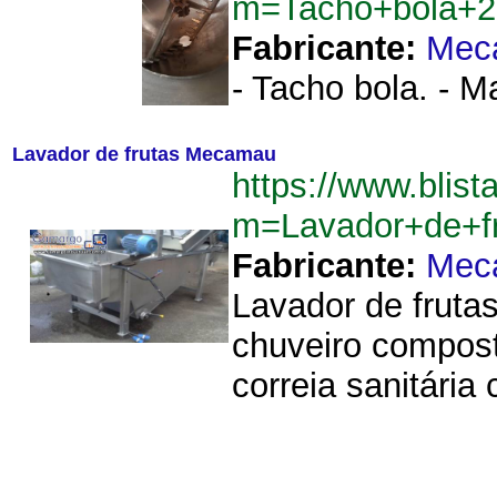
m=Tacho+bola+2
Fabricante:
Mec
- Tacho bola. - M
Lavador de frutas Mecamau
https://www.blist
m=Lavador+de+f
Fabricante:
Mec
Lavador de fruta
chuveiro compost
correia sanitária