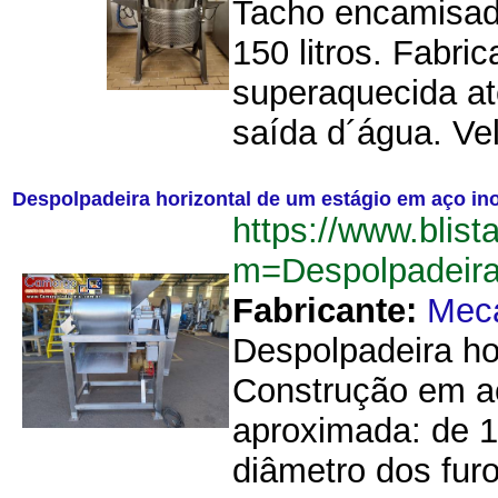
Tacho encamisado
150 litros. Fabr
superaquecida at
saída d´água. Vel
Despolpadeira horizontal de um estágio em aço i
https://www.blist
m=Despolpadeir
Fabricante:
Mec
Despolpadeira ho
Construção em aç
aproximada: de 1
diâmetro dos furo