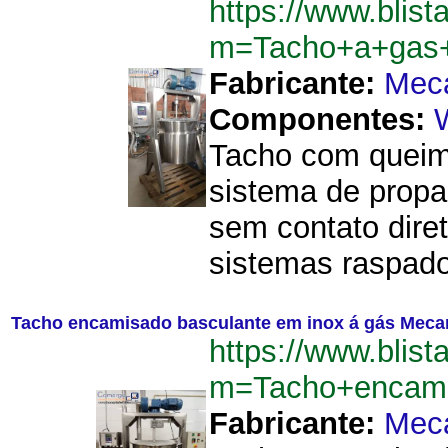
https://www.blist
m=Tacho+a+gas
Fabricante:
Mec
Componentes:
Tacho com queim
sistema de propa
sem contato dire
sistemas raspado
Tacho encamisado basculante em inox á gás Mecam
https://www.blist
m=Tacho+encami
Fabricante:
Mec