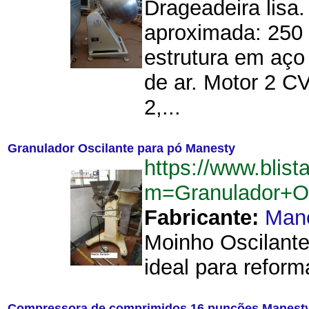
Drageadeira lisa
aproximada: 250 
estrutura em aço
de ar. Motor 2 CV
2,...
Granulador Oscilante para pó Manesty
https://www.blist
m=Granulador+O
Fabricante:
Man
Moinho Oscilante
ideal para reform
Compressora de comprimidos 16 punções Manest