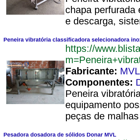
chapa perfurada 
e descarga, sist
Peneira vibratória classificadora selecionadora i
https://www.blist
m=Peneira+vibra
Fabricante:
MVL
Componentes:
Peneira vibratóri
equipamento poss
peças de malhas 
Pesadora dosadora de sólidos Donar MVL