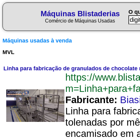
O q
Máquinas Blistaderias
Comércio de Máquinas Usadas
Máquinas usadas à venda
MVL
Linha para fabricação de granulados de chocolate
https://www.blist
m=Linha+para+f
Fabricante:
Bias
Linha para fabri
tolenadas por mês
encamisado em aç