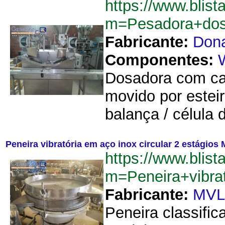
https://www.blist
m=Pesadora+dos
Fabricante:
Don
Componentes:
Dosadora com cal
movido por estei
balança / célula 
Peneira vibratória em aço inox circular 2 estágios
https://www.blist
m=Peneira+vibra
Fabricante:
MVL
Peneira classific