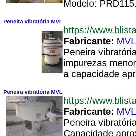
Modelo: PRD115. 
Peneira vibratória MVL
https://www.blis
Fabricante:
MVL
Peneira vibratóri
impurezas menore
a capacidade apr
Peneira vibratória MVL
https://www.blis
Fabricante:
MVL
Peneira vibratóri
Capacidade aprox