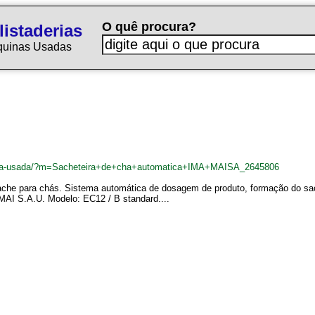
O quê procura?
istaderias
quinas Usadas
adeira-usada/?m=Sacheteira+de+cha+automatica+IMA+MAISA_2645806
che para chás. Sistema automática de dosagem de produto, formação do sac
MAI S.A.U. Modelo: EC12 / B standard....