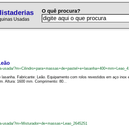
O quê procura?
istaderias
quinas Usadas
Leão
adeira-usada/?m=Cilindro+para+massas+de+pastel+e+lasanha+400+mm+Leao_
 lasanha. Fabricante: Leão. Equipamento com rolos revestidos em aço inox 
. Altura: 1600 mm. Comprimento: 80...
adeira-usada/?m=Misturador+de+massas+Leao_2645251