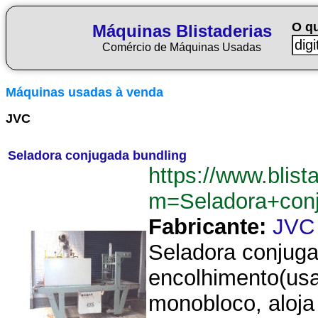
O q
Máquinas Blistaderias
Comércio de Máquinas Usadas
Máquinas usadas à venda
JVC
Seladora conjugada bundling
https://www.blist
m=Seladora+con
Fabricante:
JVC
Seladora conjuga
encolhimento(us
monobloco, aloja