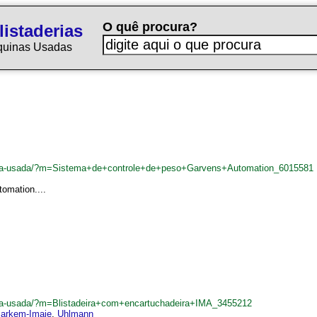
O quê procura?
istaderias
quinas Usadas
adeira-usada/?m=Sistema+de+controle+de+peso+Garvens+Automation_6015581
omation....
deira-usada/?m=Blistadeira+com+encartuchadeira+IMA_3455212
arkem-Imaje
,
Uhlmann