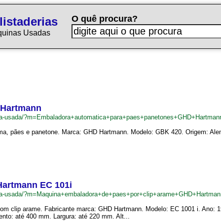
O quê procura?
istaderias
quinas Usadas
 Hartmann
tadeira-usada/?m=Embaladora+automatica+para+paes+panetones+GHD+Hartma
ma, pães e panetone. Marca: GHD Hartmann. Modelo: GBK 420. Origem: Alem
.
Hartmann EC 101i
tadeira-usada/?m=Maquina+embaladora+de+paes+por+clip+arame+GHD+Hartm
om clip arame. Fabricante marca: GHD Hartmann. Modelo: EC 1001 i. Ano: 1
to: até 400 mm. Largura: até 220 mm. Alt...