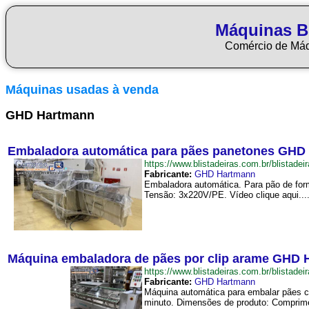
Máquinas Bl
Comércio de Má
Máquinas usadas à venda
GHD Hartmann
Embaladora automática para pães panetones GHD
https://www.blistadeiras.com.br/blis
Fabricante:
GHD Hartmann
Embaladora automática. Para pão de for
Tensão: 3x220V/PE. Vídeo clique aqui...
Máquina embaladora de pães por clip arame GHD 
https://www.blistadeiras.com.br/blis
Fabricante:
GHD Hartmann
Máquina automática para embalar pães c
minuto. Dimensões de produto: Comprimen