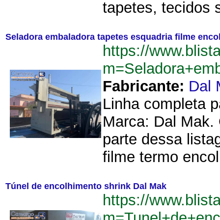
tapetes, tecidos s
Seladora embaladora tapetes esquadria filme enco
https://www.blist
m=Seladora+emba
Fabricante:
Dal
Linha completa p
Marca: Dal Mak. 
parte dessa list
filme termo encolh
Túnel de encolhimento shrink Dal Mak
https://www.blist
m=Tunel+de+enc