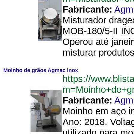
Fabricante:
Agm
Misturador drage
MOB-180/5-II INO
Operou até janei
misturar produtos
Moinho de grãos Agmac inox
https://www.blist
m=Moinho+de+g
Fabricante:
Agm
Moinho em aço in
Ano: 2018. Volta
utilizado para m