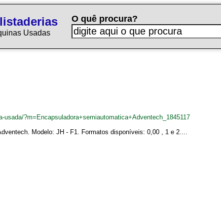
O quê procura?
istaderias
quinas Usadas
adeira-usada/?m=Encapsuladora+semiautomatica+Adventech_1845117
ventech. Modelo: JH - F1. Formatos disponíveis: 0,00 , 1 e 2....