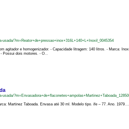
deira-usada/?m=Reator+de+pressao+inox+316L+140+L+Inoxil_0045354
m agitador e homogenizador. - Capacidade litragem: 140 litros. - Marca: Inoxi
 Possui dois motores. - O...
ada
adeira-usada/?m=Envasadora+de+flaconetes+ampolas+Martinez+Taboada_1285
ca: Martinez Taboada. Envasa até 30 ml. Modelo tipo. ife – 77. Ano. 1979...