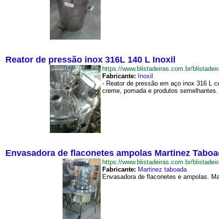
Reator de pressão inox 316L 140 L Inoxil
https://www.blistadeiras.com.br/blista
Fabricante:
Inoxil
- Reator de pressão em aço inox 316 L co
creme, pomada e produtos semelhantes. -
Envasadora de flaconetes ampolas Martinez Tabo
https://www.blistadeiras.com.br/blist
Fabricante:
Martinez taboada
Envasadora de flaconetes e ampolas. Mar