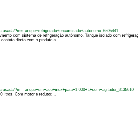
adeira-usada/?m=Tanque+refrigerado+encamisado+autonomo_6505441
mento com sistema de refrigeração autônomo. Tanque isolado com refrigeraçã
 contato direto com o produto a...
adeira-usada/?m=Tanque+em+aco+inox+para+1.000+L+com+agitador_8135610
litros. Com motor e redutor....