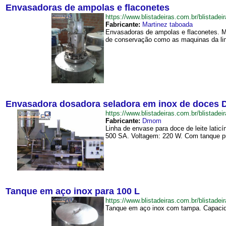
Envasadoras de ampolas e flaconetes
https://www.blistadeiras.com.br/blist
Fabricante:
Martinez taboada
Envasadoras de ampolas e flaconetes. Ma
de conservação como as maquinas da lin
Envasadora dosadora seladora em inox de doces
https://www.blistadeiras.com.br/blis
Fabricante:
Dmom
Linha de envase para doce de leite lati
500 SA. Voltagem: 220 W. Com tanque pu
Tanque em aço inox para 100 L
https://www.blistadeiras.com.br/blist
Tanque em aço inox com tampa. Capacida