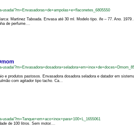
adeira-usada/?m=Envasadoras+de+ampolas+e+flaconetes_6805550
rca: Martinez Taboada. Envasa até 30 ml. Modelo tipo. ife – 77. Ano. 1979.
ha de perfume....
 Dmom
tadeira-usada/?m=Envasadora+dosadora+seladora+em+inox+de+doces+Dmom_8
cínio e produtos pastosos. Envasadora dosadora seladora e datador em sistem
lmão com agitador tipo tacho. Ca...
adeira-usada/?m=Tanque+em+aco+inox+para+100+L_1655061
de de 100 litros. Sem motor....