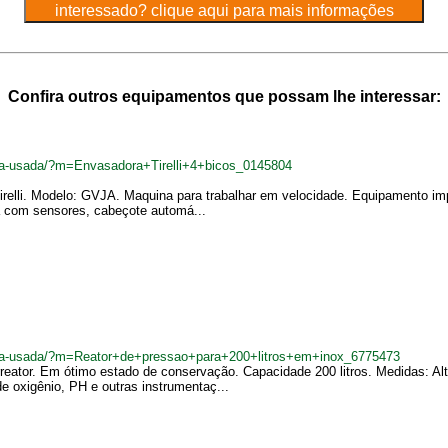
Confira outros equipamentos que possam lhe interessar:
eira-usada/?m=Envasadora+Tirelli+4+bicos_0145804
irelli. Modelo: GVJA. Maquina para trabalhar em velocidade. Equipamento i
a com sensores, cabeçote automá...
deira-usada/?m=Reator+de+pressao+para+200+litros+em+inox_6775473
rreator. Em ótimo estado de conservação. Capacidade 200 litros. Medidas: A
e oxigênio, PH e outras instrumentaç...