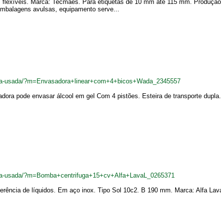
 flexíveis. Marca: Tecmaes. Para etiquetas de 10 mm até 115 mm. Produção:
embalagens avulsas, equipamento serve...
adeira-usada/?m=Envasadora+linear+com+4+bicos+Wada_2345557
dora pode envasar álcool em gel Com 4 pistões. Esteira de transporte dupla
adeira-usada/?m=Bomba+centrifuga+15+cv+Alfa+LavaL_0265371
ferência de líquidos. Em aço inox. Tipo Sol 10c2. B 190 mm. Marca: Alfa Lava