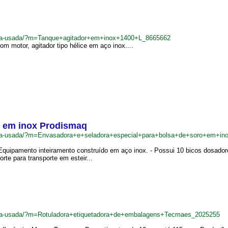
adeira-usada/?m=Tanque+agitador+em+inox+1400+L_8665662
m motor, agitador tipo hélice em aço inox....
o em inox Prodismaq
adeira-usada/?m=Envasadora+e+seladora+especial+para+bolsa+de+soro+em+i
 Equipamento inteiramento construído em aço inox. - Possui 10 bicos dosador
rte para transporte em esteir...
adeira-usada/?m=Rotuladora+etiquetadora+de+embalagens+Tecmaes_2025255