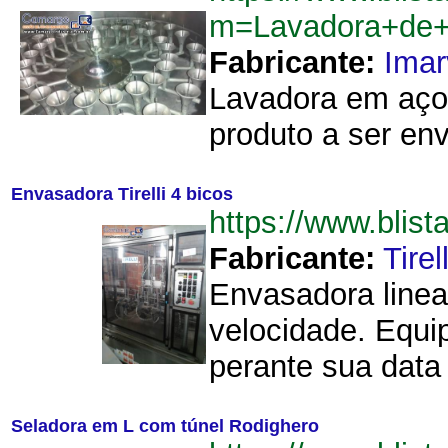
m=Lavadora+de+
Fabricante:
Imar
Lavadora em aço i
produto a ser env
Envasadora Tirelli 4 bicos
https://www.blis
Fabricante:
Tirell
Envasadora linea
velocidade. Equi
perante sua data
Seladora em L com túnel Rodighero