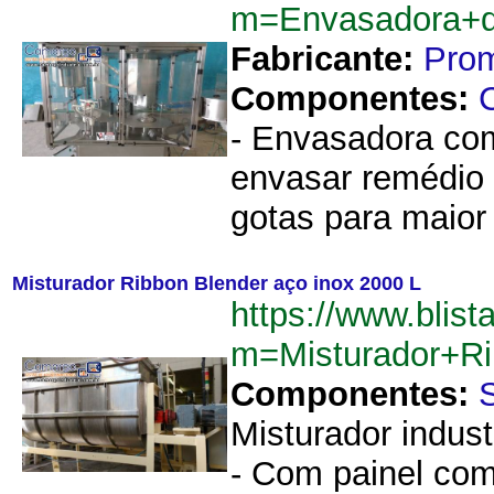
m=Envasadora+d
Fabricante:
Pro
Componentes:
- Envasadora com
envasar remédio 
gotas para maior 
Misturador Ribbon Blender aço inox 2000 L
https://www.blist
m=Misturador+R
Componentes:
Misturador indust
- Com painel com