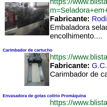
https://www.blist
m=Seladora+em+
Fabricante:
Rodi
Embaladora selad
encolhimento....
Carimbador de cartucho
https://www.blis
Fabricante:
G.C
Carimbador de car
Envasadora de gotas colírio Promáquina
https://www.blist