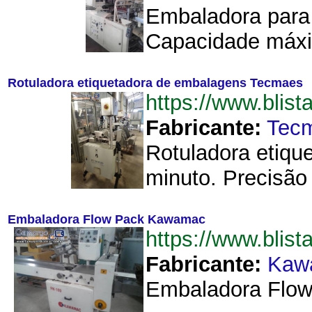
Embaladora para 
Capacidade máxim
Rotuladora etiquetadora de embalagens Tecmaes
https://www.bli
Fabricante:
Tec
Rotuladora etiqu
minuto. Precisão
Embaladora Flow Pack Kawamac
https://www.bli
Fabricante:
Kaw
Embaladora Flow