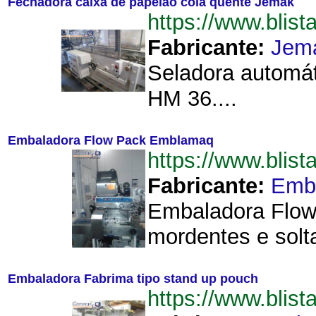
Fechadora caixa de papelão cola quente Jemak
https://www.bli
Fabricante:
Jem
Seladora automát
HM 36....
Embaladora Flow Pack Emblamaq
https://www.bli
Fabricante:
Emb
Embaladora Flow 
mordentes e solt
Embaladora Fabrima tipo stand up pouch
https://www.bli