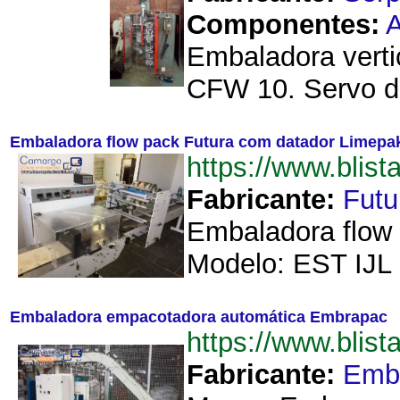
Componentes:
A
Embaladora verti
CFW 10. Servo dr
Embaladora flow pack Futura com datador Limepa
https://www.bli
Fabricante:
Futu
Embaladora flow 
Modelo: EST IJL 0
Embaladora empacotadora automática Embrapac
https://www.bli
Fabricante:
Emb