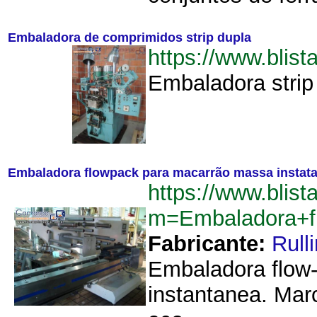
Embaladora de comprimidos strip dupla
https://www.blis
Embaladora strip 
Embaladora flowpack para macarrão massa instata
https://www.blist
m=Embaladora+f
Fabricante:
Rull
Embaladora flow-
instantanea. Mar