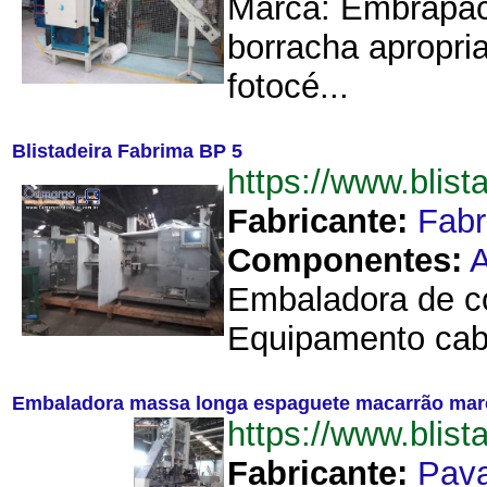
Marca: Embrapac.
borracha apropri
fotocé...
Blistadeira Fabrima BP 5
https://www.blis
Fabricante:
Fab
Componentes:
A
Embaladora de com
Equipamento cabi
Embaladora massa longa espaguete macarrão mar
https://www.bli
Fabricante:
Pav