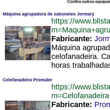
Confira outros equipa
Máquina agrupadora de sabonetes Jormary
https://www.blist
m=Maquina+agru
Fabricante:
Jorm
Máquina agrupad
celofanadeira. C
horas trabalhada
Celofanadeira Promaler
https://www.blist
m=Celofanadeir
Fabricante:
Prom