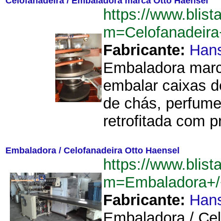
Celofanadeira / Embaladora marca Otto Haensel
https://www.blist
m=Celofanadeir
Fabricante:
Hans
Embaladora marca
embalar caixas d
de chás, perfume
retrofitada com p
Embaladora / Celofanadeira Otto Haensel
https://www.blist
m=Embaladora+/
Fabricante:
Hans
Embaladora / Cel