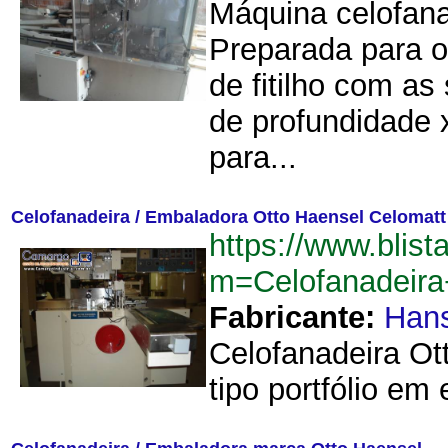
Máquina celofanad
Preparada para o
de fitilho com a
de profundidade 
para...
Celofanadeira / Embaladora Otto Haensel Celomatt
https://www.blist
m=Celofanadeir
Fabricante:
Hans
Celofanadeira Ot
tipo portfólio em