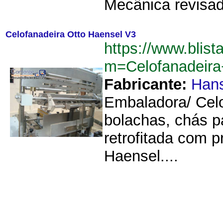
Mecânica revisada
Celofanadeira Otto Haensel V3
https://www.blist
m=Celofanadeir
Fabricante:
Hans
Embaladora/ Celo
bolachas, chás p
retrofitada com p
Haensel....